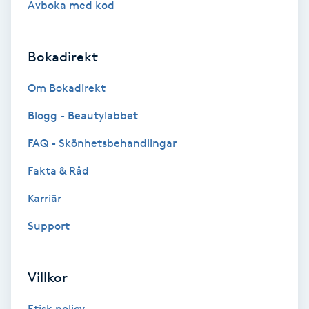
Avboka med kod
Brynformning
Bokadirekt
Brynfärgning
Om Bokadirekt
Brynplockning
Blogg - Beautylabbet
Bröllopsuppsättning
FAQ - Skönhetsbehandlingar
C
Fakta & Råd
Celluliter
Karriär
Support
Coachning
Color correction
Villkor
Etisk policy