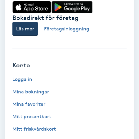
Babylights
Bokadirekt för företag
Balayage
Läs mer
Företagsinloggning
Bambumassage
Barber
Konto
Logga in
Barnklippning
Mina bokningar
BIAB
Mina favoriter
Blowout
Mitt presentkort
Mitt friskvårdskort
Bottenfärg