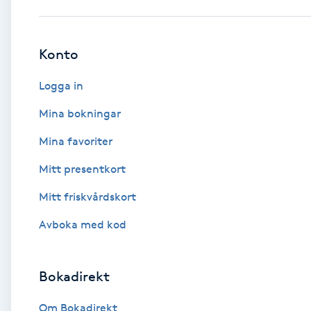
Babylights
Konto
Balayage
Logga in
Bambumassage
Mina bokningar
Mina favoriter
Barber
Mitt presentkort
Barnklippning
Mitt friskvårdskort
BIAB
Avboka med kod
Blowout
Bokadirekt
Bottenfärg
Om Bokadirekt