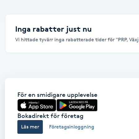
Alternativmedicin
Andningsmassage
Inga rabatter just nu
Vi hittade tyvärr inga rabatterade tider för "PRP, Växjö
Ansiktslyft utan kirurgi
Aromamassage
Ashtanga Yoga
Ayurveda
För en smidigare upplevelse
Ayurvedisk Massage
Bokadirekt för företag
Läs mer
Företagsinloggning
Ansiktsbehandling djuprengörande
B