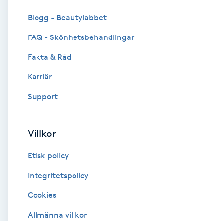
Blogg - Beautylabbet
Brynformning
FAQ - Skönhetsbehandlingar
Brynfärgning
Fakta & Råd
Brynplockning
Karriär
Support
Bröllopsuppsättning
C
Villkor
Celluliter
Etisk policy
Coachning
Integritetspolicy
Cookies
Color correction
Allmänna villkor