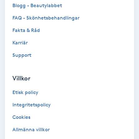
Cryoterapi
Blogg - Beautylabbet
D
FAQ - Skönhetsbehandlingar
Damklippning
Fakta & Råd
Karriär
Dermapen
Support
Diamantslipning
E
Villkor
Enzympeeling
Etisk policy
Extensions
Integritetspolicy
Cookies
Extensions borttagning
Allmänna villkor
Eyeliner-tatuering