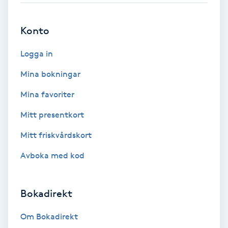
Brynformning
Konto
Brynfärgning
Logga in
Mina bokningar
Brynplockning
Mina favoriter
Bröllopsuppsättning
Mitt presentkort
C
Mitt friskvårdskort
Celluliter
Avboka med kod
Coachning
Bokadirekt
Color correction
Om Bokadirekt