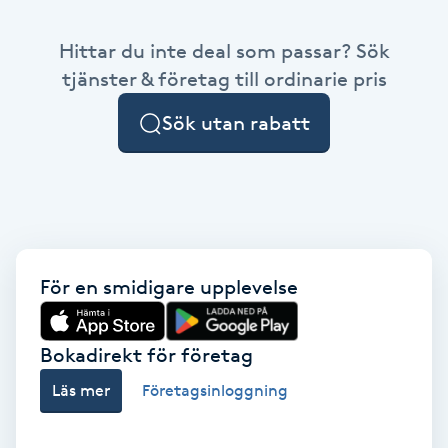
Babylights
Hittar du inte deal som passar? Sök
tjänster & företag till ordinarie pris
Balayage
Sök utan rabatt
Bambumassage
Barber
Barnklippning
För en smidigare upplevelse
BIAB
Bokadirekt för företag
Blowout
Läs mer
Företagsinloggning
Bottenfärg