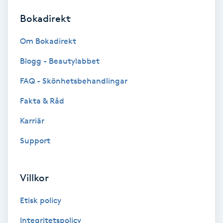
Bokadirekt
Brynformning
Om Bokadirekt
Brynfärgning
Blogg - Beautylabbet
Brynplockning
FAQ - Skönhetsbehandlingar
Fakta & Råd
Bröllopsuppsättning
C
Karriär
Support
Celluliter
Coachning
Villkor
Color correction
Etisk policy
Integritetspolicy