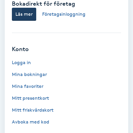
Bokadirekt för företag
Babylights
Läs mer
Företagsinloggning
Balayage
Bambumassage
Konto
Barber
Logga in
Mina bokningar
Barnklippning
Mina favoriter
BIAB
Mitt presentkort
Mitt friskvårdskort
Blowout
Avboka med kod
Bottenfärg