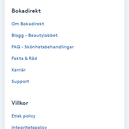
Bokadirekt
Brynformning
Om Bokadirekt
Brynfärgning
Blogg - Beautylabbet
Brynplockning
FAQ - Skönhetsbehandlingar
Fakta & Råd
Bröllopsuppsättning
C
Karriär
Support
Celluliter
Coachning
Villkor
Color correction
Etisk policy
Integritetspolicy