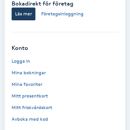
Bokadirekt för företag
Babylights
Läs mer
Företagsinloggning
Balayage
Bambumassage
Konto
Barber
Logga in
Mina bokningar
Barnklippning
Mina favoriter
BIAB
Mitt presentkort
Mitt friskvårdskort
Blowout
Avboka med kod
Bottenfärg