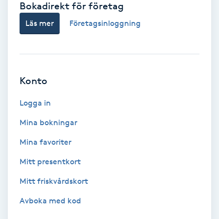
Bokadirekt för företag
Babylights
Läs mer
Företagsinloggning
Balayage
Bambumassage
Konto
Barber
Logga in
Mina bokningar
Barnklippning
Mina favoriter
BIAB
Mitt presentkort
Mitt friskvårdskort
Blowout
Avboka med kod
Bottenfärg