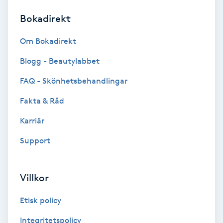
Bokadirekt
Brynformning
Om Bokadirekt
Brynfärgning
Blogg - Beautylabbet
Brynplockning
FAQ - Skönhetsbehandlingar
Fakta & Råd
Bröllopsuppsättning
C
Karriär
Support
Celluliter
Coachning
Villkor
Color correction
Etisk policy
Integritetspolicy