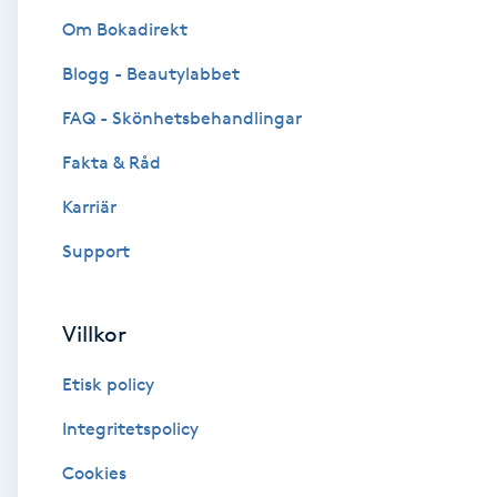
Om Bokadirekt
Brynformning
Blogg - Beautylabbet
Brynfärgning
FAQ - Skönhetsbehandlingar
Fakta & Råd
Brynplockning
Karriär
Bröllopsuppsättning
Support
C
Celluliter
Villkor
Etisk policy
Coachning
Integritetspolicy
Color correction
Cookies