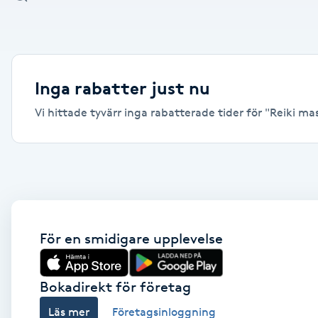
Alternativmedicin
Andningsmassage
Inga rabatter just nu
Ansiktslyft utan kirurgi
Vi hittade tyvärr inga rabatterade tider för "Reiki ma
Aromamassage
Ashtanga Yoga
Ayurveda
För en smidigare upplevelse
Ayurvedisk Massage
Bokadirekt för företag
Ansiktsbehandling djuprengörande
Läs mer
Företagsinloggning
B