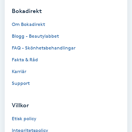
Bokadirekt
Brynformning
Om Bokadirekt
Brynfärgning
Blogg - Beautylabbet
Brynplockning
FAQ - Skönhetsbehandlingar
Fakta & Råd
Bröllopsuppsättning
C
Karriär
Support
Celluliter
Coachning
Villkor
Color correction
Etisk policy
Integritetspolicy