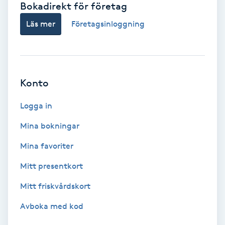
Bokadirekt för företag
Babylights
Läs mer
Företagsinloggning
Balayage
Bambumassage
Konto
Barber
Logga in
Mina bokningar
Barnklippning
Mina favoriter
BIAB
Mitt presentkort
Mitt friskvårdskort
Blowout
Avboka med kod
Bottenfärg