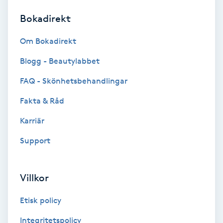
Bokadirekt
Brynformning
Om Bokadirekt
Brynfärgning
Blogg - Beautylabbet
Brynplockning
FAQ - Skönhetsbehandlingar
Fakta & Råd
Bröllopsuppsättning
C
Karriär
Support
Celluliter
Coachning
Villkor
Color correction
Etisk policy
Integritetspolicy