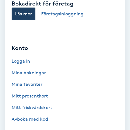
Bokadirekt för företag
Babylights
Läs mer
Företagsinloggning
Balayage
Bambumassage
Konto
Barber
Logga in
Mina bokningar
Barnklippning
Mina favoriter
BIAB
Mitt presentkort
Mitt friskvårdskort
Blowout
Avboka med kod
Bottenfärg