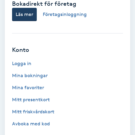
Bokadirekt för företag
Babylights
Läs mer
Företagsinloggning
Balayage
Bambumassage
Konto
Barber
Logga in
Mina bokningar
Barnklippning
Mina favoriter
BIAB
Mitt presentkort
Mitt friskvårdskort
Blowout
Avboka med kod
Bottenfärg