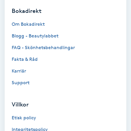
Bokadirekt
Brynformning
Om Bokadirekt
Brynfärgning
Blogg - Beautylabbet
Brynplockning
FAQ - Skönhetsbehandlingar
Fakta & Råd
Bröllopsuppsättning
C
Karriär
Support
Celluliter
Coachning
Villkor
Color correction
Etisk policy
Integritetspolicy