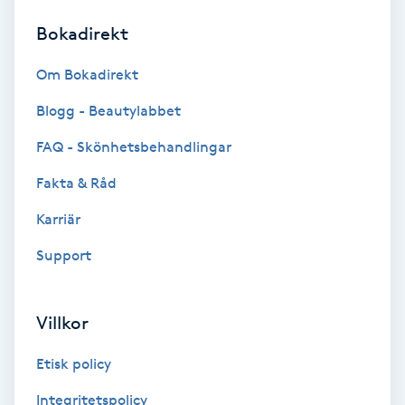
Bokadirekt
Brynformning
Om Bokadirekt
Brynfärgning
Blogg - Beautylabbet
Brynplockning
FAQ - Skönhetsbehandlingar
Fakta & Råd
Bröllopsuppsättning
C
Karriär
Support
Celluliter
Coachning
Villkor
Color correction
Etisk policy
Integritetspolicy