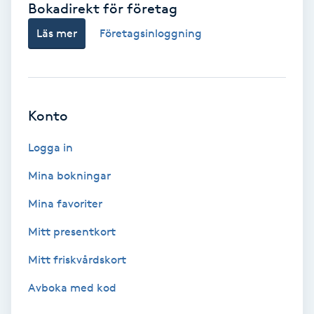
Bokadirekt för företag
Babylights
Läs mer
Företagsinloggning
Balayage
Bambumassage
Konto
Barber
Logga in
Mina bokningar
Barnklippning
Mina favoriter
BIAB
Mitt presentkort
Mitt friskvårdskort
Blowout
Avboka med kod
Bottenfärg