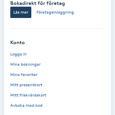
Bokadirekt för företag
Babylights
Läs mer
Företagsinloggning
Balayage
Bambumassage
Konto
Barber
Logga in
Mina bokningar
Barnklippning
Mina favoriter
BIAB
Mitt presentkort
Mitt friskvårdskort
Blowout
Avboka med kod
Bottenfärg