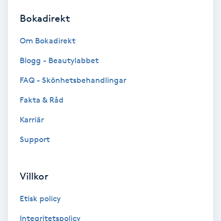
Bokadirekt
Brynformning
Om Bokadirekt
Brynfärgning
Blogg - Beautylabbet
Brynplockning
FAQ - Skönhetsbehandlingar
Fakta & Råd
Bröllopsuppsättning
C
Karriär
Support
Celluliter
Coachning
Villkor
Color correction
Etisk policy
Integritetspolicy