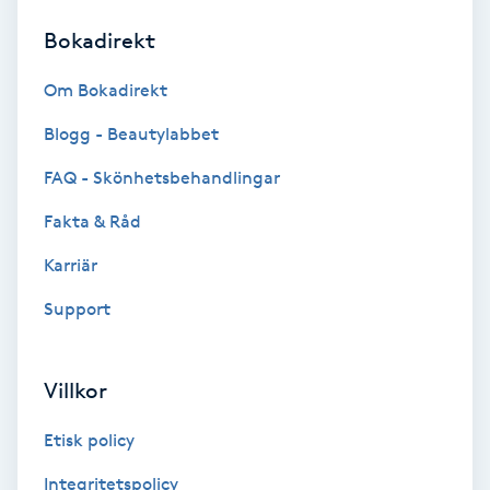
Bokadirekt
Brynformning
Om Bokadirekt
Brynfärgning
Blogg - Beautylabbet
Brynplockning
FAQ - Skönhetsbehandlingar
Fakta & Råd
Bröllopsuppsättning
C
Karriär
Support
Celluliter
Coachning
Villkor
Color correction
Etisk policy
Integritetspolicy