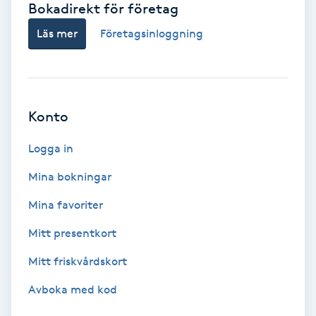
Bokadirekt för företag
Babylights
Läs mer
Företagsinloggning
Balayage
Bambumassage
Konto
Barber
Logga in
Mina bokningar
Barnklippning
Mina favoriter
BIAB
Mitt presentkort
Mitt friskvårdskort
Blowout
Avboka med kod
Bottenfärg