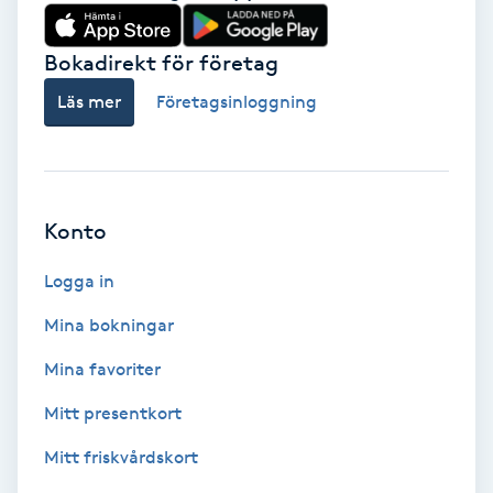
Babylights
Bokadirekt för företag
Balayage
Läs mer
Företagsinloggning
Bambumassage
Barber
Konto
Logga in
Barnklippning
Mina bokningar
BIAB
Mina favoriter
Blowout
Mitt presentkort
Mitt friskvårdskort
Bottenfärg