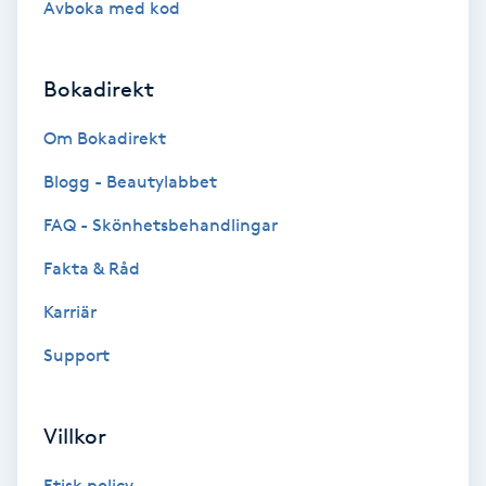
Avboka med kod
Brynformning
Bokadirekt
Brynfärgning
Om Bokadirekt
Brynplockning
Blogg - Beautylabbet
Bröllopsuppsättning
FAQ - Skönhetsbehandlingar
C
Fakta & Råd
Celluliter
Karriär
Support
Coachning
Color correction
Villkor
Etisk policy