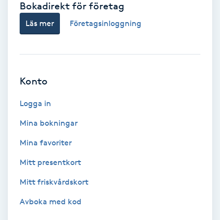
Bokadirekt för företag
Babylights
Läs mer
Företagsinloggning
Balayage
Bambumassage
Konto
Barber
Logga in
Mina bokningar
Barnklippning
Mina favoriter
BIAB
Mitt presentkort
Mitt friskvårdskort
Blowout
Avboka med kod
Bottenfärg