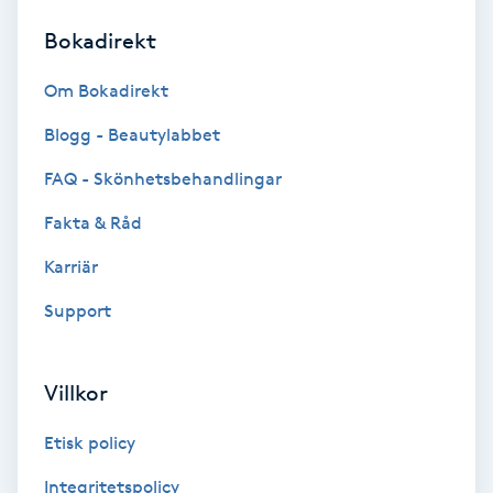
Bokadirekt
Brynformning
Om Bokadirekt
Brynfärgning
Blogg - Beautylabbet
Brynplockning
FAQ - Skönhetsbehandlingar
Fakta & Råd
Bröllopsuppsättning
C
Karriär
Support
Celluliter
Coachning
Villkor
Color correction
Etisk policy
Integritetspolicy