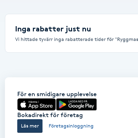
Alternativmedicin
Andningsmassage
Inga rabatter just nu
Vi hittade tyvärr inga rabatterade tider för "Ryggmassa
Ansiktslyft utan kirurgi
Aromamassage
Ashtanga Yoga
Ayurveda
För en smidigare upplevelse
Ayurvedisk Massage
Bokadirekt för företag
Läs mer
Företagsinloggning
Ansiktsbehandling djuprengörande
B