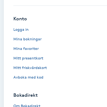
Babylights
Konto
Balayage
Logga in
Bambumassage
Mina bokningar
Mina favoriter
Barber
Mitt presentkort
Barnklippning
Mitt friskvårdskort
BIAB
Avboka med kod
Blowout
Bokadirekt
Bottenfärg
Om Bokadirekt