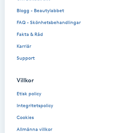
Blogg - Beautylabbet
Brynformning
FAQ - Skönhetsbehandlingar
Brynfärgning
Fakta & Råd
Brynplockning
Karriär
Support
Bröllopsuppsättning
C
Villkor
Celluliter
Etisk policy
Coachning
Integritetspolicy
Cookies
Color correction
Allmänna villkor