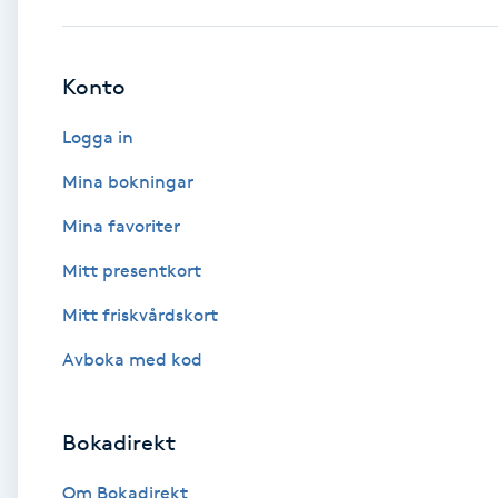
Babylights
Konto
Balayage
Logga in
Bambumassage
Mina bokningar
Mina favoriter
Barber
Mitt presentkort
Barnklippning
Mitt friskvårdskort
BIAB
Avboka med kod
Blowout
Bokadirekt
Bottenfärg
Om Bokadirekt