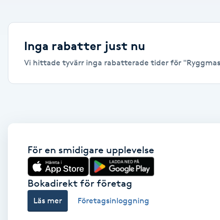
Alternativmedicin
Andningsmassage
Inga rabatter just nu
Vi hittade tyvärr inga rabatterade tider för "Ryggmassa
Ansiktslyft utan kirurgi
Aromamassage
Ashtanga Yoga
Ayurveda
För en smidigare upplevelse
Ayurvedisk Massage
Bokadirekt för företag
Läs mer
Företagsinloggning
Ansiktsbehandling djuprengörande
B