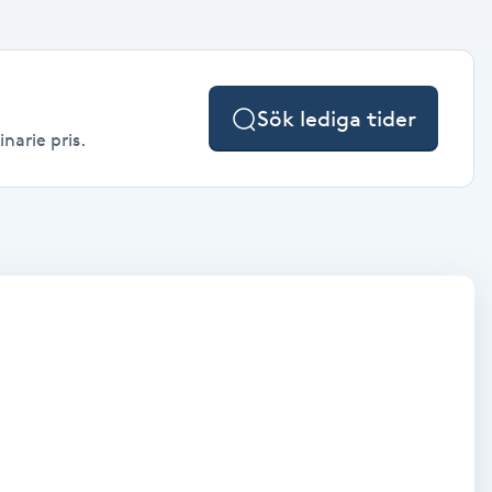
Sök lediga tider
narie pris.