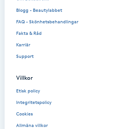
Blogg - Beautylabbet
Brynformning
FAQ - Skönhetsbehandlingar
Brynfärgning
Fakta & Råd
Brynplockning
Karriär
Support
Bröllopsuppsättning
C
Villkor
Celluliter
Etisk policy
Coachning
Integritetspolicy
Cookies
Color correction
Allmäna villkor