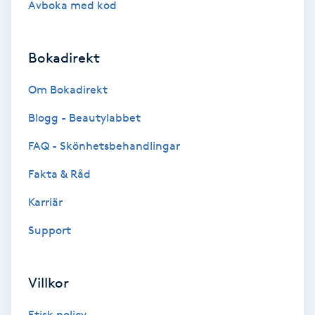
Avboka med kod
Brynformning
Bokadirekt
Brynfärgning
Om Bokadirekt
Brynplockning
Blogg - Beautylabbet
Bröllopsuppsättning
FAQ - Skönhetsbehandlingar
C
Fakta & Råd
Celluliter
Karriär
Support
Coachning
Color correction
Villkor
Etisk policy