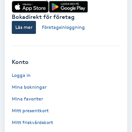
Babylights
Bokadirekt för företag
Balayage
Läs mer
Företagsinloggning
Bambumassage
Barber
Konto
Logga in
Barnklippning
Mina bokningar
BIAB
Mina favoriter
Blowout
Mitt presentkort
Mitt friskvårdskort
Bottenfärg