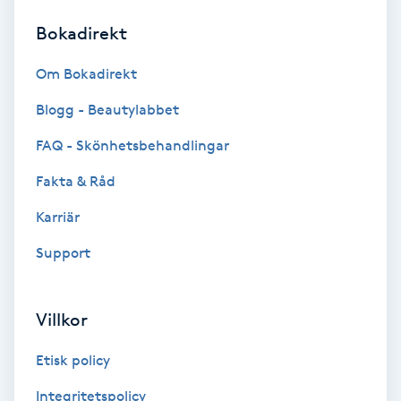
Bokadirekt
Brynformning
Om Bokadirekt
Brynfärgning
Blogg - Beautylabbet
Brynplockning
FAQ - Skönhetsbehandlingar
Fakta & Råd
Bröllopsuppsättning
C
Karriär
Support
Celluliter
Coachning
Villkor
Color correction
Etisk policy
Integritetspolicy