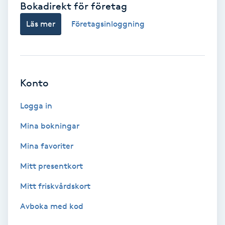
Bokadirekt för företag
Babylights
Läs mer
Företagsinloggning
Balayage
Bambumassage
Konto
Barber
Logga in
Mina bokningar
Barnklippning
Mina favoriter
BIAB
Mitt presentkort
Mitt friskvårdskort
Blowout
Avboka med kod
Bottenfärg