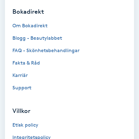
Bokadirekt
Brynformning
Om Bokadirekt
Brynfärgning
Blogg - Beautylabbet
Brynplockning
FAQ - Skönhetsbehandlingar
Fakta & Råd
Bröllopsuppsättning
C
Karriär
Support
Celluliter
Coachning
Villkor
Color correction
Etisk policy
Integritetspolicy