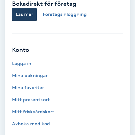
Bokadirekt för företag
Babylights
Läs mer
Företagsinloggning
Balayage
Bambumassage
Konto
Barber
Logga in
Mina bokningar
Barnklippning
Mina favoriter
BIAB
Mitt presentkort
Mitt friskvårdskort
Blowout
Avboka med kod
Bottenfärg