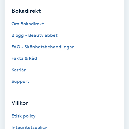
Bokadirekt
Brynformning
Om Bokadirekt
Brynfärgning
Blogg - Beautylabbet
Brynplockning
FAQ - Skönhetsbehandlingar
Fakta & Råd
Bröllopsuppsättning
C
Karriär
Support
Celluliter
Coachning
Villkor
Color correction
Etisk policy
Integritetspolicy