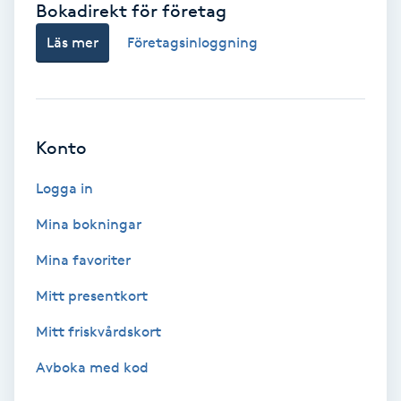
Bokadirekt för företag
Babylights
Läs mer
Företagsinloggning
Balayage
Bambumassage
Konto
Barber
Logga in
Mina bokningar
Barnklippning
Mina favoriter
BIAB
Mitt presentkort
Mitt friskvårdskort
Blowout
Avboka med kod
Bottenfärg