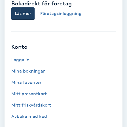
Bokadirekt för företag
Babylights
Läs mer
Företagsinloggning
Balayage
Bambumassage
Konto
Barber
Logga in
Mina bokningar
Barnklippning
Mina favoriter
BIAB
Mitt presentkort
Mitt friskvårdskort
Blowout
Avboka med kod
Bottenfärg