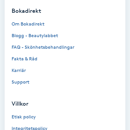
Bokadirekt
Brynformning
Om Bokadirekt
Brynfärgning
Blogg - Beautylabbet
Brynplockning
FAQ - Skönhetsbehandlingar
Fakta & Råd
Bröllopsuppsättning
C
Karriär
Support
Celluliter
Coachning
Villkor
Color correction
Etisk policy
Integritetspolicy