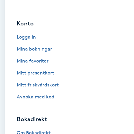
Babylights
Konto
Balayage
Logga in
Bambumassage
Mina bokningar
Mina favoriter
Barber
Mitt presentkort
Barnklippning
Mitt friskvårdskort
BIAB
Avboka med kod
Blowout
Bokadirekt
Bottenfärg
Om Bokadirekt