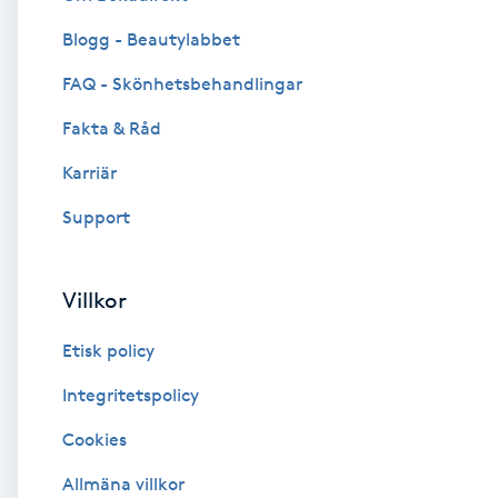
Blogg - Beautylabbet
Brynformning
FAQ - Skönhetsbehandlingar
Brynfärgning
Fakta & Råd
Brynplockning
Karriär
Support
Bröllopsuppsättning
C
Villkor
Celluliter
Etisk policy
Coachning
Integritetspolicy
Cookies
Color correction
Allmäna villkor