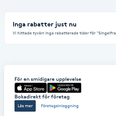
Alternativmedicin
Andningsmassage
Inga rabatter just nu
Vi hittade tyvärr inga rabatterade tider för "Singelfran
Ansiktslyft utan kirurgi
Aromamassage
Ashtanga Yoga
Ayurveda
För en smidigare upplevelse
Ayurvedisk Massage
Bokadirekt för företag
Läs mer
Företagsinloggning
Ansiktsbehandling djuprengörande
B