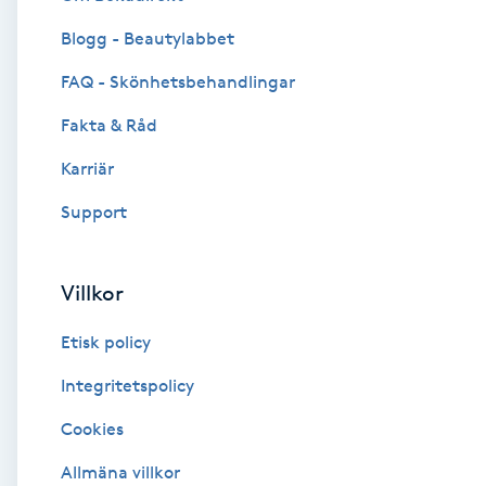
Blogg - Beautylabbet
Brynformning
FAQ - Skönhetsbehandlingar
Brynfärgning
Fakta & Råd
Brynplockning
Karriär
Support
Bröllopsuppsättning
C
Villkor
Celluliter
Etisk policy
Coachning
Integritetspolicy
Cookies
Color correction
Allmäna villkor