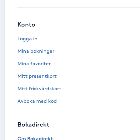
Babylights
Konto
Balayage
Logga in
Bambumassage
Mina bokningar
Mina favoriter
Barber
Mitt presentkort
Barnklippning
Mitt friskvårdskort
BIAB
Avboka med kod
Blowout
Bokadirekt
Bottenfärg
Om Bokadirekt