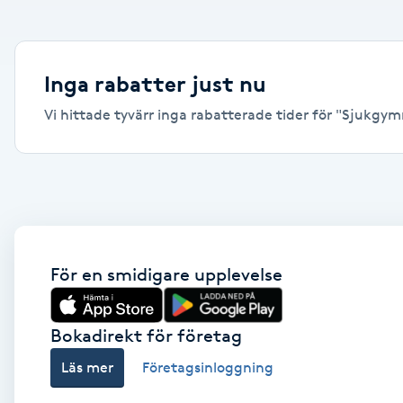
Alternativmedicin
Andningsmassage
Inga rabatter just nu
Vi hittade tyvärr inga rabatterade tider för "Sjukgymna
Ansiktslyft utan kirurgi
Aromamassage
Ashtanga Yoga
Ayurveda
För en smidigare upplevelse
Ayurvedisk Massage
Bokadirekt för företag
Läs mer
Företagsinloggning
Ansiktsbehandling djuprengörande
B