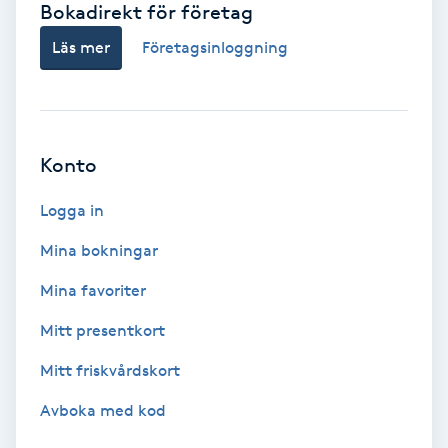
Bokadirekt för företag
Babylights
Läs mer
Företagsinloggning
Balayage
Bambumassage
Konto
Barber
Logga in
Mina bokningar
Barnklippning
Mina favoriter
BIAB
Mitt presentkort
Mitt friskvårdskort
Blowout
Avboka med kod
Bottenfärg