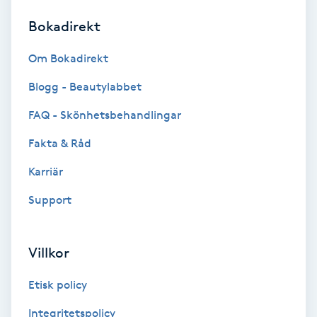
Bokadirekt
Brynformning
Om Bokadirekt
Brynfärgning
Blogg - Beautylabbet
Brynplockning
FAQ - Skönhetsbehandlingar
Fakta & Råd
Bröllopsuppsättning
C
Karriär
Support
Celluliter
Coachning
Villkor
Color correction
Etisk policy
Integritetspolicy