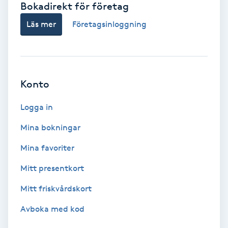
Bokadirekt för företag
Babylights
Läs mer
Företagsinloggning
Balayage
Bambumassage
Konto
Barber
Logga in
Mina bokningar
Barnklippning
Mina favoriter
BIAB
Mitt presentkort
Mitt friskvårdskort
Blowout
Avboka med kod
Bottenfärg