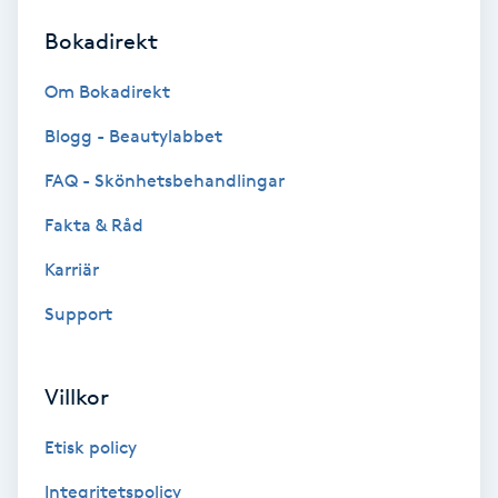
Bokadirekt
Brynformning
Om Bokadirekt
Brynfärgning
Blogg - Beautylabbet
Brynplockning
FAQ - Skönhetsbehandlingar
Fakta & Råd
Bröllopsuppsättning
C
Karriär
Support
Celluliter
Coachning
Villkor
Color correction
Etisk policy
Integritetspolicy