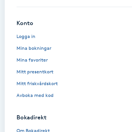
Babylights
Konto
Balayage
Logga in
Bambumassage
Mina bokningar
Mina favoriter
Barber
Mitt presentkort
Barnklippning
Mitt friskvårdskort
BIAB
Avboka med kod
Blowout
Bokadirekt
Bottenfärg
Om Bokadirekt