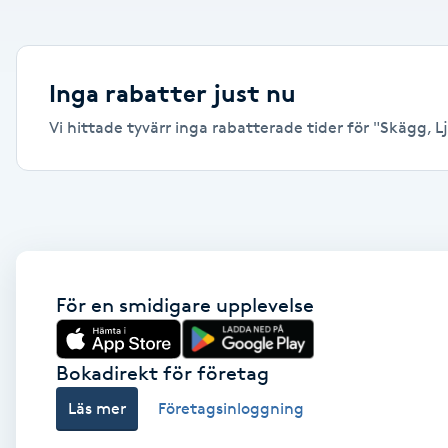
Alternativmedicin
Andningsmassage
Inga rabatter just nu
Vi hittade tyvärr inga rabatterade tider för "Skägg, Lj
Ansiktslyft utan kirurgi
Aromamassage
Ashtanga Yoga
Ayurveda
För en smidigare upplevelse
Ayurvedisk Massage
Bokadirekt för företag
Läs mer
Företagsinloggning
Ansiktsbehandling djuprengörande
B