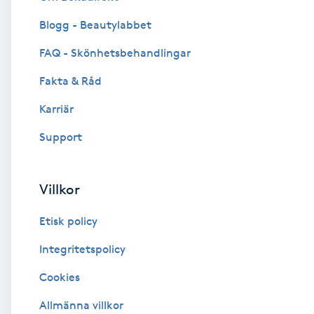
Blogg - Beautylabbet
Brynformning
FAQ - Skönhetsbehandlingar
Brynfärgning
Fakta & Råd
Brynplockning
Karriär
Support
Bröllopsuppsättning
C
Villkor
Celluliter
Etisk policy
Coachning
Integritetspolicy
Cookies
Color correction
Allmänna villkor