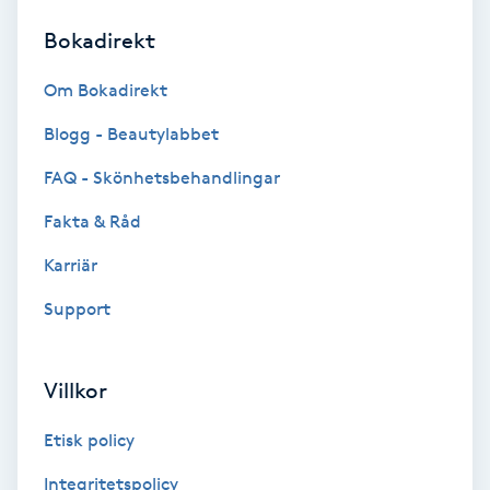
Bokadirekt
Brynformning
Om Bokadirekt
Brynfärgning
Blogg - Beautylabbet
Brynplockning
FAQ - Skönhetsbehandlingar
Fakta & Råd
Bröllopsuppsättning
C
Karriär
Support
Celluliter
Coachning
Villkor
Color correction
Etisk policy
Integritetspolicy