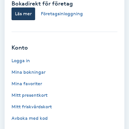
Bokadirekt för företag
Babylights
Läs mer
Företagsinloggning
Balayage
Bambumassage
Konto
Barber
Logga in
Mina bokningar
Barnklippning
Mina favoriter
BIAB
Mitt presentkort
Mitt friskvårdskort
Blowout
Avboka med kod
Bottenfärg