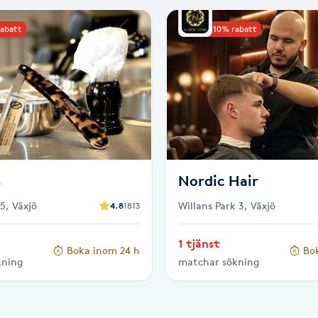
rabatt
Upp till 10% rabatt
s
Nordic Hair
5, Växjö
Willans Park 3, Växjö
4.8
1813
1 tjänst
Boka inom 24 h
Bo
kning
matchar sökning