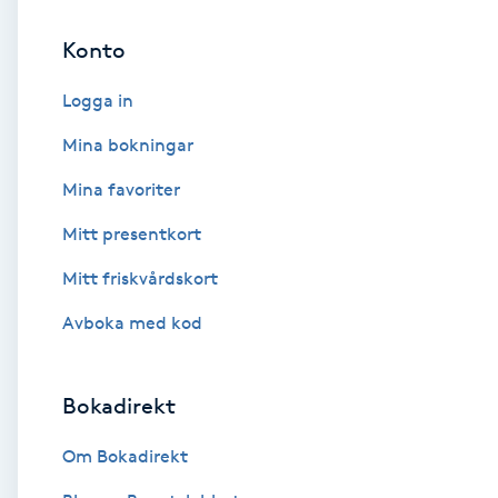
Konto
Brynformning
Logga in
Brynfärgning
Mina bokningar
Brynplockning
Mina favoriter
Mitt presentkort
Bröllopsuppsättning
C
Mitt friskvårdskort
Avboka med kod
Celluliter
Coachning
Bokadirekt
Color correction
Om Bokadirekt