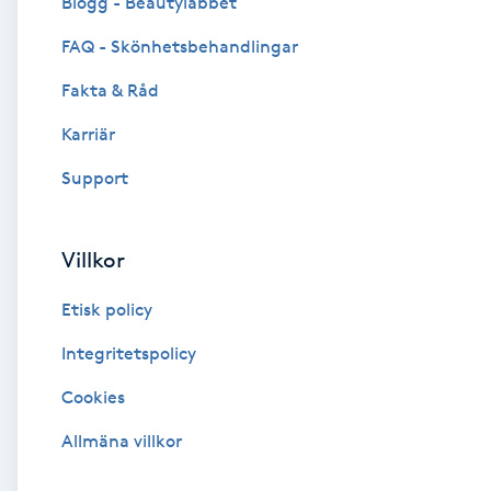
Blogg - Beautylabbet
Cryoterapi
FAQ - Skönhetsbehandlingar
D
Fakta & Råd
Damklippning
Karriär
Dermapen
Support
Diamantslipning
Villkor
E
Etisk policy
Enzympeeling
Integritetspolicy
Extensions
Cookies
Extensions borttagning
Allmäna villkor