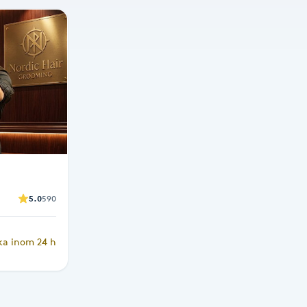
5.0
590
ka inom 24 h