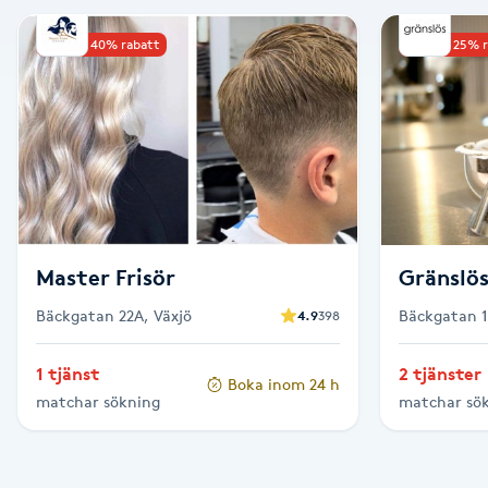
Alternativmedicin
Upp till 40% rabatt
Upp till 25% 
Andningsmassage
Ansiktslyft utan kirurgi
Aromamassage
Ashtanga Yoga
Master Frisör
Gränslö
Bäckgatan 22A, Växjö
Bäckgatan 1
4.9
398
Ayurveda
1 tjänst
2 tjänster
Boka inom 24 h
Ayurvedisk Massage
matchar sökning
matchar sö
Ansiktsbehandling djuprengörande
B