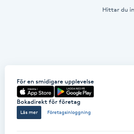
Hittar du i
Babylights
Balayage
Bambumassage
Barber
Barnklippning
För en smidigare upplevelse
BIAB
Bokadirekt för företag
Läs mer
Företagsinloggning
Blowout
Bottenfärg