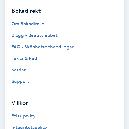
Bokadirekt
Brynformning
Om Bokadirekt
Brynfärgning
Blogg - Beautylabbet
Brynplockning
FAQ - Skönhetsbehandlingar
Fakta & Råd
Bröllopsuppsättning
C
Karriär
Support
Celluliter
Coachning
Villkor
Color correction
Etisk policy
Integritetspolicy