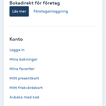
Bokadirekt för företag
Babylights
Läs mer
Företagsinloggning
Balayage
Bambumassage
Konto
Barber
Logga in
Mina bokningar
Barnklippning
Mina favoriter
BIAB
Mitt presentkort
Mitt friskvårdskort
Blowout
Avboka med kod
Bottenfärg