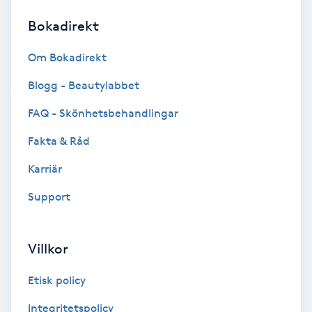
Bokadirekt
Brynformning
Om Bokadirekt
Brynfärgning
Blogg - Beautylabbet
Brynplockning
FAQ - Skönhetsbehandlingar
Fakta & Råd
Bröllopsuppsättning
C
Karriär
Support
Celluliter
Coachning
Villkor
Color correction
Etisk policy
Integritetspolicy