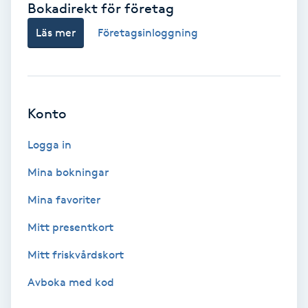
Bokadirekt för företag
Babylights
Läs mer
Företagsinloggning
Balayage
Bambumassage
Konto
Barber
Logga in
Mina bokningar
Barnklippning
Mina favoriter
BIAB
Mitt presentkort
Mitt friskvårdskort
Blowout
Avboka med kod
Bottenfärg