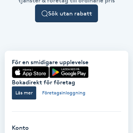
tjänster & företag till ordinarie pris
Cryoterapi
D
Sök utan rabatt
Damklippning
Dermapen
Diamantslipning
För en smidigare upplevelse
E
Bokadirekt för företag
Enzympeeling
Läs mer
Företagsinloggning
Extensions
Extensions borttagning
Konto
Eyeliner-tatuering