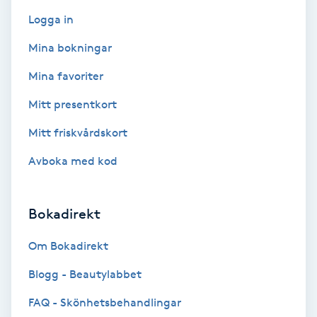
F
Logga in
Mina bokningar
Face framing
Mina favoriter
Faceliftmassage
Mitt presentkort
Fet hårbotten
Mitt friskvårdskort
Avboka med kod
Fettreducering
Fibromassage
Bokadirekt
Om Bokadirekt
Fillers
Blogg - Beautylabbet
Fotmassage
FAQ - Skönhetsbehandlingar