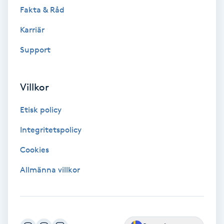
Fotsvamp
Fakta & Råd
Karriär
Fotvård
Support
Fransar
Villkor
Fransborttagning
Etisk policy
Fransfärgning
Integritetspolicy
Fransförlängning
Cookies
Allmänna villkor
Fransförlängning Megavolym
Fransförlängning Volym