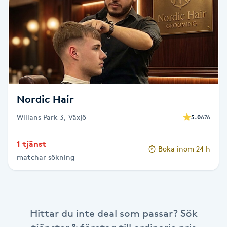
Brynformning
Brynfärgning
Brynplockning
Nordic Hair
Bröllopsuppsättning
Willans Park 3, Växjö
5.0
676
C
Celluliter
1 tjänst
Boka inom 24 h
matchar sökning
Coachning
Color correction
Hittar du inte deal som passar? Sök