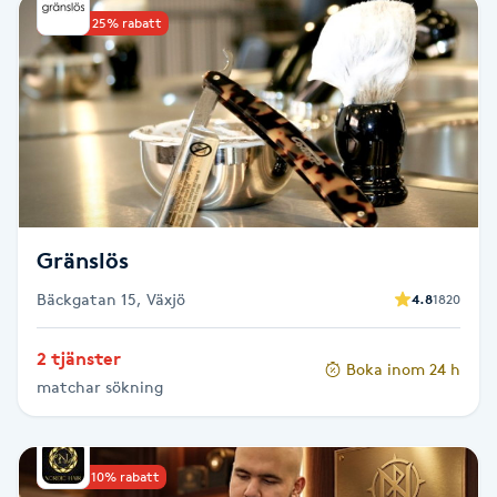
Upp till 25% rabatt
Babylights
Balayage
Bambumassage
Barber
Gränslös
Barnklippning
Bäckgatan 15, Växjö
4.8
1820
BIAB
2 tjänster
Boka inom 24 h
matchar sökning
Blowout
Bottenfärg
Upp till 10% rabatt