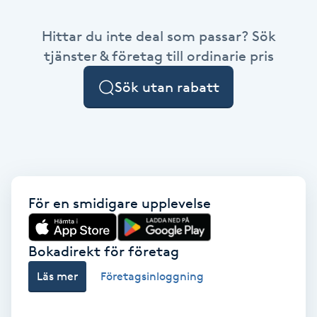
Babylights
Hittar du inte deal som passar? Sök
tjänster & företag till ordinarie pris
Balayage
Sök utan rabatt
Bambumassage
Barber
Barnklippning
För en smidigare upplevelse
BIAB
Bokadirekt för företag
Blowout
Läs mer
Företagsinloggning
Bottenfärg