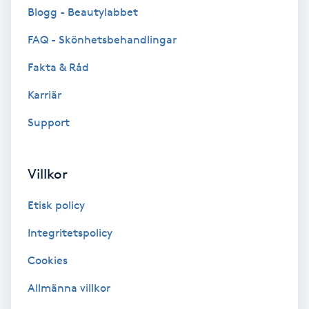
Cryoterapi
Blogg - Beautylabbet
D
FAQ - Skönhetsbehandlingar
Damklippning
Fakta & Råd
Karriär
Dermapen
Support
Diamantslipning
E
Villkor
Enzympeeling
Etisk policy
Extensions
Integritetspolicy
Cookies
Extensions borttagning
Allmänna villkor
Eyeliner-tatuering