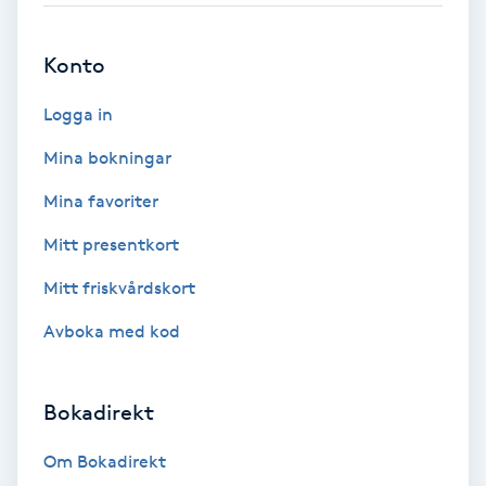
Brynformning
Konto
Brynfärgning
Logga in
Mina bokningar
Brynplockning
Mina favoriter
Bröllopsuppsättning
Mitt presentkort
C
Mitt friskvårdskort
Celluliter
Avboka med kod
Coachning
Bokadirekt
Color correction
Om Bokadirekt