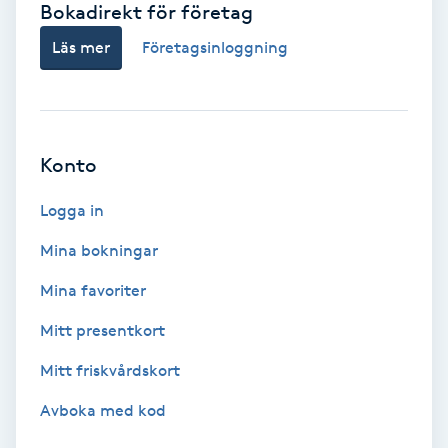
Bokadirekt för företag
Babylights
Läs mer
Företagsinloggning
Balayage
Bambumassage
Konto
Barber
Logga in
Mina bokningar
Barnklippning
Mina favoriter
BIAB
Mitt presentkort
Mitt friskvårdskort
Blowout
Avboka med kod
Bottenfärg