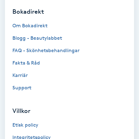
Bokadirekt
Brynformning
Om Bokadirekt
Brynfärgning
Blogg - Beautylabbet
Brynplockning
FAQ - Skönhetsbehandlingar
Fakta & Råd
Bröllopsuppsättning
C
Karriär
Support
Celluliter
Coachning
Villkor
Color correction
Etisk policy
Integritetspolicy