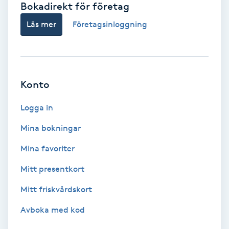
Bokadirekt för företag
Babylights
Läs mer
Företagsinloggning
Balayage
Bambumassage
Konto
Barber
Logga in
Mina bokningar
Barnklippning
Mina favoriter
BIAB
Mitt presentkort
Mitt friskvårdskort
Blowout
Avboka med kod
Bottenfärg