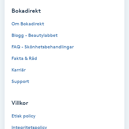
Bokadirekt
Brynformning
Om Bokadirekt
Brynfärgning
Blogg - Beautylabbet
Brynplockning
FAQ - Skönhetsbehandlingar
Fakta & Råd
Bröllopsuppsättning
C
Karriär
Support
Celluliter
Coachning
Villkor
Color correction
Etisk policy
Integritetspolicy