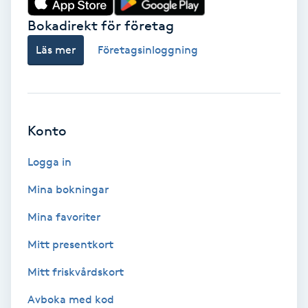
Bokadirekt för företag
Babylights
Läs mer
Företagsinloggning
Balayage
Bambumassage
Konto
Barber
Logga in
Barnklippning
Mina bokningar
BIAB
Mina favoriter
Mitt presentkort
Blowout
Mitt friskvårdskort
Bottenfärg
Avboka med kod