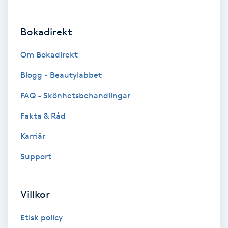
Brynformning
Bokadirekt
Brynfärgning
Om Bokadirekt
Brynplockning
Blogg - Beautylabbet
FAQ - Skönhetsbehandlingar
Bröllopsuppsättning
Fakta & Råd
C
Karriär
Celluliter
Support
Coachning
Villkor
Color correction
Etisk policy