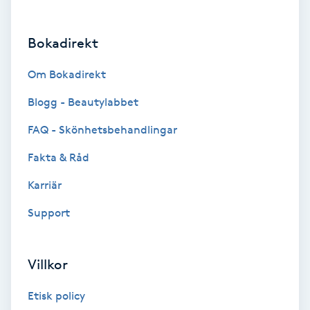
Brynformning
Bokadirekt
Brynfärgning
Om Bokadirekt
Brynplockning
Blogg - Beautylabbet
FAQ - Skönhetsbehandlingar
Bröllopsuppsättning
Fakta & Råd
C
Karriär
Celluliter
Support
Coachning
Villkor
Color correction
Etisk policy