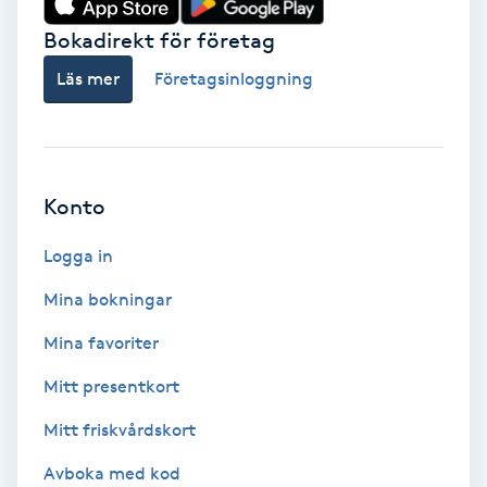
Bokadirekt för företag
Babylights
Läs mer
Företagsinloggning
Balayage
Bambumassage
Konto
Barber
Logga in
Barnklippning
Mina bokningar
BIAB
Mina favoriter
Mitt presentkort
Blowout
Mitt friskvårdskort
Bottenfärg
Avboka med kod