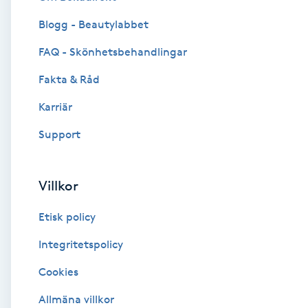
Blogg - Beautylabbet
Brynformning
FAQ - Skönhetsbehandlingar
Brynfärgning
Fakta & Råd
Brynplockning
Karriär
Support
Bröllopsuppsättning
C
Villkor
Celluliter
Etisk policy
Coachning
Integritetspolicy
Cookies
Color correction
Allmäna villkor