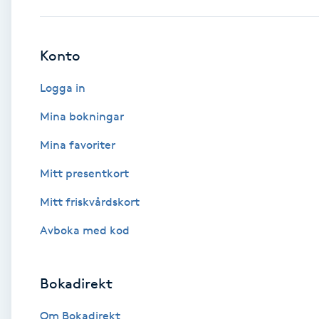
Babylights
Konto
Balayage
Logga in
Bambumassage
Mina bokningar
Mina favoriter
Barber
Mitt presentkort
Barnklippning
Mitt friskvårdskort
BIAB
Avboka med kod
Blowout
Bokadirekt
Bottenfärg
Om Bokadirekt