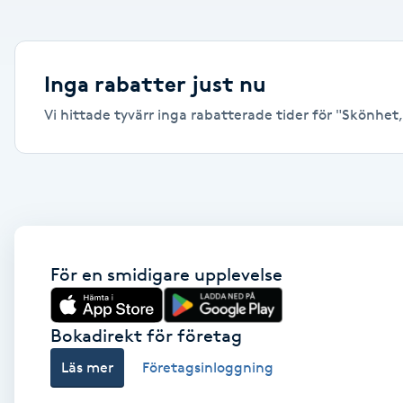
Alternativmedicin
Andningsmassage
Inga rabatter just nu
Vi hittade tyvärr inga rabatterade tider för "Skönhet, 
Ansiktslyft utan kirurgi
Aromamassage
Ashtanga Yoga
Ayurveda
För en smidigare upplevelse
Ayurvedisk Massage
Bokadirekt för företag
Läs mer
Företagsinloggning
Ansiktsbehandling djuprengörande
B