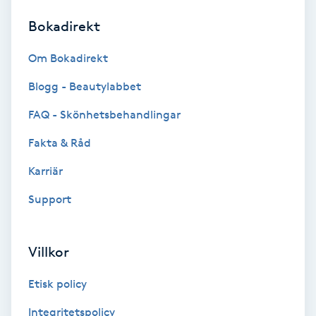
Bokadirekt
Brynformning
Om Bokadirekt
Brynfärgning
Blogg - Beautylabbet
Brynplockning
FAQ - Skönhetsbehandlingar
Fakta & Råd
Bröllopsuppsättning
C
Karriär
Support
Celluliter
Coachning
Villkor
Color correction
Etisk policy
Integritetspolicy