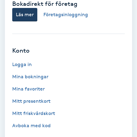
Bokadirekt för företag
Babylights
Läs mer
Företagsinloggning
Balayage
Bambumassage
Konto
Barber
Logga in
Mina bokningar
Barnklippning
Mina favoriter
BIAB
Mitt presentkort
Mitt friskvårdskort
Blowout
Avboka med kod
Bottenfärg