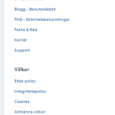
Blogg - Beautylabbet
Brynformning
FAQ - Skönhetsbehandlingar
Brynfärgning
Fakta & Råd
Brynplockning
Karriär
Support
Bröllopsuppsättning
C
Villkor
Celluliter
Etisk policy
Coachning
Integritetspolicy
Cookies
Color correction
Allmänna villkor