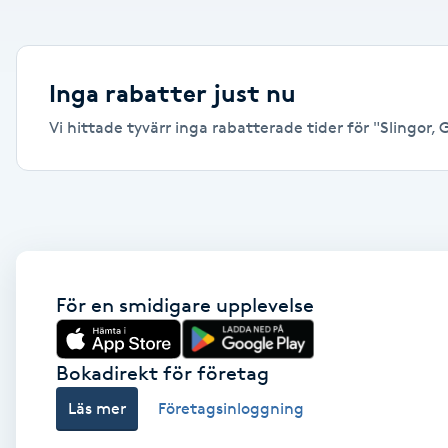
Alternativmedicin
Andningsmassage
Inga rabatter just nu
Vi hittade tyvärr inga rabatterade tider för "Slingor, 
Ansiktslyft utan kirurgi
Aromamassage
Ashtanga Yoga
Ayurveda
För en smidigare upplevelse
Ayurvedisk Massage
Bokadirekt för företag
Läs mer
Företagsinloggning
Ansiktsbehandling djuprengörande
B