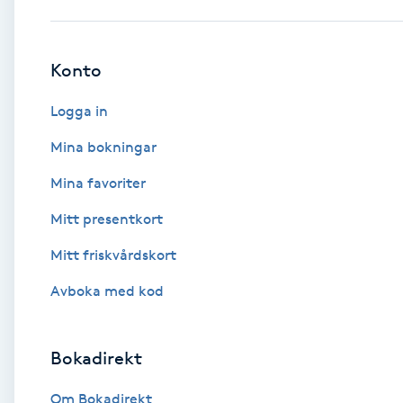
Babylights
Konto
Balayage
Logga in
Bambumassage
Mina bokningar
Mina favoriter
Barber
Mitt presentkort
Barnklippning
Mitt friskvårdskort
BIAB
Avboka med kod
Blowout
Bokadirekt
Bottenfärg
Om Bokadirekt