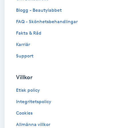
Blogg - Beautylabbet
Brynformning
FAQ - Skönhetsbehandlingar
Brynfärgning
Fakta & Råd
Brynplockning
Karriär
Support
Bröllopsuppsättning
C
Villkor
Celluliter
Etisk policy
Coachning
Integritetspolicy
Cookies
Color correction
Allmänna villkor