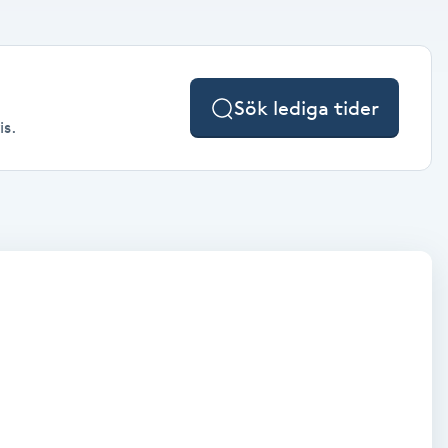
Sök lediga tider
is.