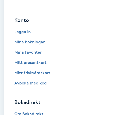
Babylights
Konto
Balayage
Logga in
Bambumassage
Mina bokningar
Mina favoriter
Barber
Mitt presentkort
Barnklippning
Mitt friskvårdskort
BIAB
Avboka med kod
Blowout
Bokadirekt
Bottenfärg
Om Bokadirekt