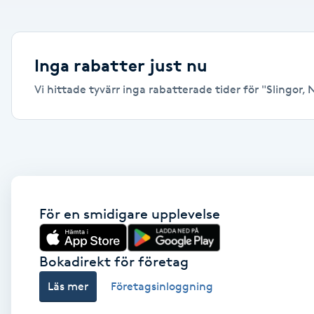
Alternativmedicin
Andningsmassage
Inga rabatter just nu
Vi hittade tyvärr inga rabatterade tider för "Slingor, N
Ansiktslyft utan kirurgi
Aromamassage
Ashtanga Yoga
Ayurveda
För en smidigare upplevelse
Ayurvedisk Massage
Bokadirekt för företag
Läs mer
Företagsinloggning
Ansiktsbehandling djuprengörande
B