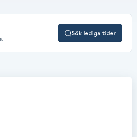
Sök lediga tider
s.