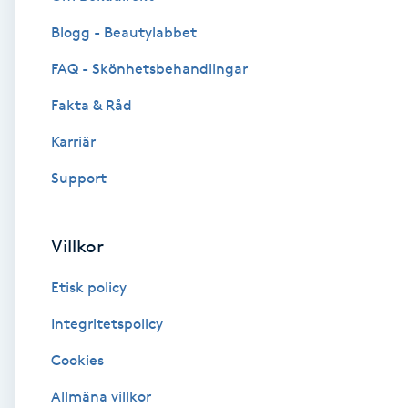
Blogg - Beautylabbet
Brynformning
FAQ - Skönhetsbehandlingar
Brynfärgning
Fakta & Råd
Brynplockning
Karriär
Support
Bröllopsuppsättning
C
Villkor
Celluliter
Etisk policy
Coachning
Integritetspolicy
Cookies
Color correction
Allmäna villkor