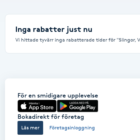
Alternativmedicin
Andningsmassage
Inga rabatter just nu
Vi hittade tyvärr inga rabatterade tider för "Slingor, V
Ansiktslyft utan kirurgi
Aromamassage
Ashtanga Yoga
Ayurveda
För en smidigare upplevelse
Ayurvedisk Massage
Bokadirekt för företag
Läs mer
Företagsinloggning
Ansiktsbehandling djuprengörande
B