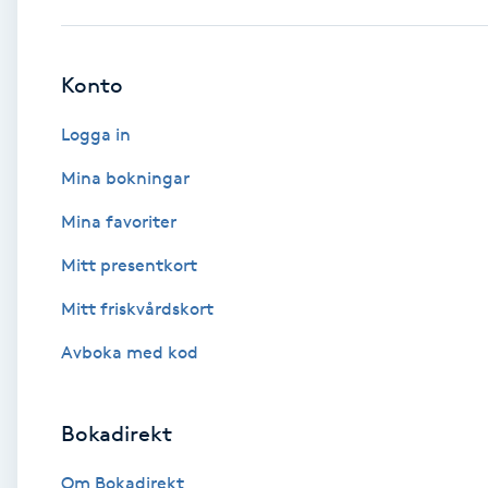
Babylights
Konto
Balayage
Logga in
Bambumassage
Mina bokningar
Mina favoriter
Barber
Mitt presentkort
Barnklippning
Mitt friskvårdskort
BIAB
Avboka med kod
Blowout
Bokadirekt
Bottenfärg
Om Bokadirekt