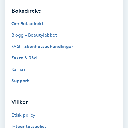
Bokadirekt
Brynformning
Om Bokadirekt
Brynfärgning
Blogg - Beautylabbet
Brynplockning
FAQ - Skönhetsbehandlingar
Fakta & Råd
Bröllopsuppsättning
C
Karriär
Support
Celluliter
Coachning
Villkor
Color correction
Etisk policy
Integritetspolicy