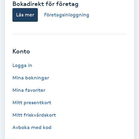
Bokadirekt för företag
Babylights
Läs mer
Företagsinloggning
Balayage
Bambumassage
Konto
Barber
Logga in
Mina bokningar
Barnklippning
Mina favoriter
BIAB
Mitt presentkort
Mitt friskvårdskort
Blowout
Avboka med kod
Bottenfärg