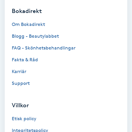
Bokadirekt
Brynformning
Om Bokadirekt
Brynfärgning
Blogg - Beautylabbet
Brynplockning
FAQ - Skönhetsbehandlingar
Fakta & Råd
Bröllopsuppsättning
C
Karriär
Support
Celluliter
Coachning
Villkor
Color correction
Etisk policy
Integritetspolicy