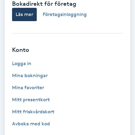
Bokadirekt för företag
Babylights
Läs mer
Företagsinloggning
Balayage
Bambumassage
Konto
Barber
Logga in
Mina bokningar
Barnklippning
Mina favoriter
BIAB
Mitt presentkort
Mitt friskvårdskort
Blowout
Avboka med kod
Bottenfärg