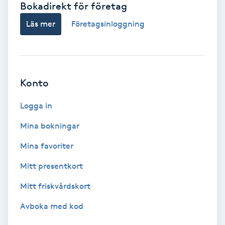
Bokadirekt för företag
Babylights
Läs mer
Företagsinloggning
Balayage
Bambumassage
Konto
Barber
Logga in
Mina bokningar
Barnklippning
Mina favoriter
BIAB
Mitt presentkort
Mitt friskvårdskort
Blowout
Avboka med kod
Bottenfärg