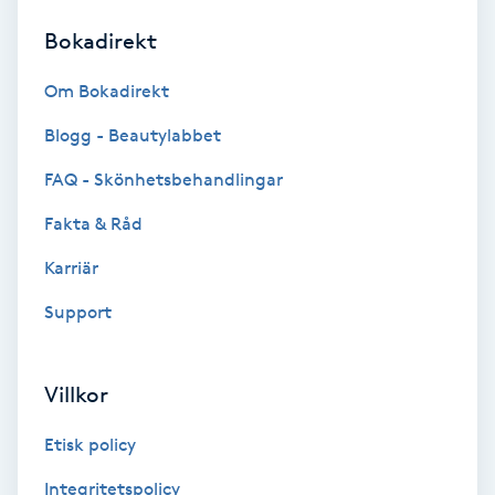
Bokadirekt
Brynformning
Om Bokadirekt
Brynfärgning
Blogg - Beautylabbet
Brynplockning
FAQ - Skönhetsbehandlingar
Fakta & Råd
Bröllopsuppsättning
C
Karriär
Support
Celluliter
Coachning
Villkor
Color correction
Etisk policy
Integritetspolicy