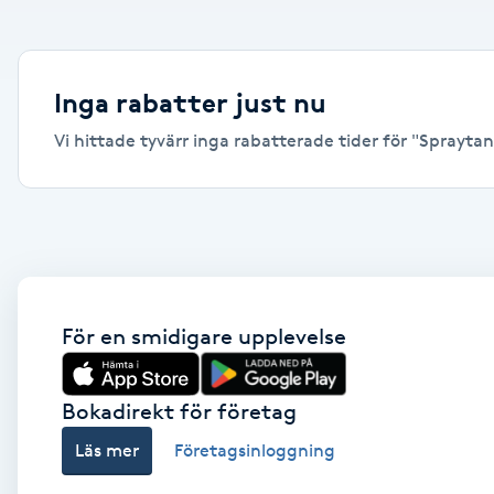
Alternativmedicin
Andningsmassage
Inga rabatter just nu
Vi hittade tyvärr inga rabatterade tider för "Spraytan,
Ansiktslyft utan kirurgi
Aromamassage
Ashtanga Yoga
Ayurveda
För en smidigare upplevelse
Ayurvedisk Massage
Bokadirekt för företag
Läs mer
Företagsinloggning
Ansiktsbehandling djuprengörande
B