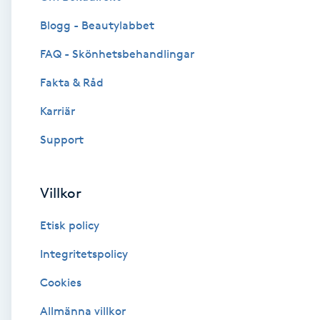
Blogg - Beautylabbet
Brynformning
FAQ - Skönhetsbehandlingar
Brynfärgning
Fakta & Råd
Brynplockning
Karriär
Support
Bröllopsuppsättning
C
Villkor
Celluliter
Etisk policy
Coachning
Integritetspolicy
Cookies
Color correction
Allmänna villkor