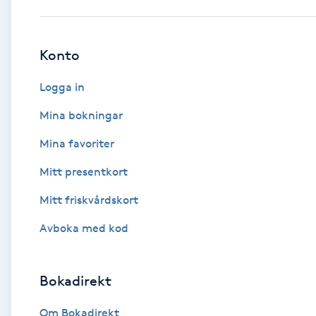
Babylights
Konto
Balayage
Logga in
Bambumassage
Mina bokningar
Mina favoriter
Barber
Mitt presentkort
Barnklippning
Mitt friskvårdskort
BIAB
Avboka med kod
Blowout
Bokadirekt
Bottenfärg
Om Bokadirekt