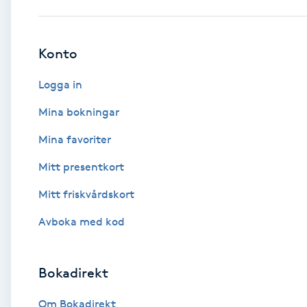
Babylights
Konto
Balayage
Logga in
Bambumassage
Mina bokningar
Mina favoriter
Barber
Mitt presentkort
Barnklippning
Mitt friskvårdskort
BIAB
Avboka med kod
Blowout
Bokadirekt
Bottenfärg
Om Bokadirekt