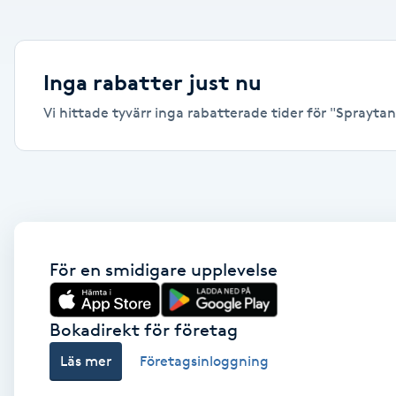
Alternativmedicin
Andningsmassage
Inga rabatter just nu
Vi hittade tyvärr inga rabatterade tider för "Spraytan,
Ansiktslyft utan kirurgi
Aromamassage
Ashtanga Yoga
Ayurveda
För en smidigare upplevelse
Ayurvedisk Massage
Bokadirekt för företag
Läs mer
Företagsinloggning
Ansiktsbehandling djuprengörande
B