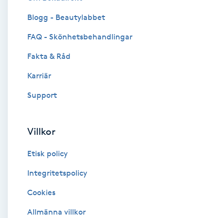
Blogg - Beautylabbet
Brynformning
FAQ - Skönhetsbehandlingar
Brynfärgning
Fakta & Råd
Brynplockning
Karriär
Support
Bröllopsuppsättning
C
Villkor
Celluliter
Etisk policy
Coachning
Integritetspolicy
Cookies
Color correction
Allmänna villkor