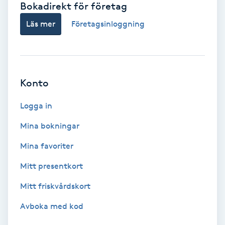
Bokadirekt för företag
Babylights
Läs mer
Företagsinloggning
Balayage
Bambumassage
Konto
Barber
Logga in
Mina bokningar
Barnklippning
Mina favoriter
BIAB
Mitt presentkort
Mitt friskvårdskort
Blowout
Avboka med kod
Bottenfärg