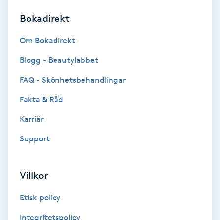
Bokadirekt
Brynformning
Om Bokadirekt
Brynfärgning
Blogg - Beautylabbet
Brynplockning
FAQ - Skönhetsbehandlingar
Fakta & Råd
Bröllopsuppsättning
C
Karriär
Support
Celluliter
Coachning
Villkor
Color correction
Etisk policy
Integritetspolicy