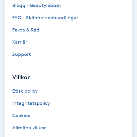
Cryoterapi
Blogg - Beautylabbet
D
FAQ - Skönhetsbehandlingar
Damklippning
Fakta & Råd
Karriär
Dermapen
Support
Diamantslipning
E
Villkor
Enzympeeling
Etisk policy
Extensions
Integritetspolicy
Cookies
Extensions borttagning
Allmäna villkor
Eyeliner-tatuering