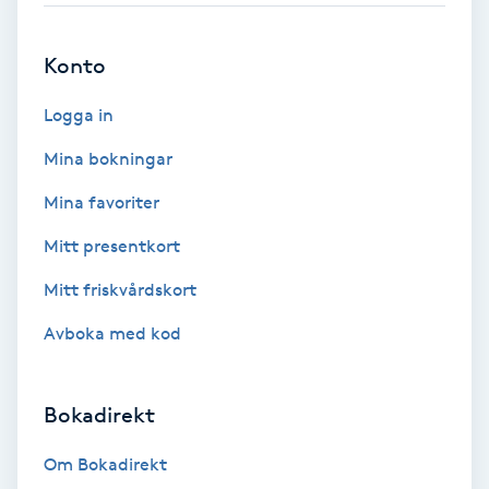
Brynformning
Konto
Brynfärgning
Logga in
Mina bokningar
Brynplockning
Mina favoriter
Bröllopsuppsättning
Mitt presentkort
C
Mitt friskvårdskort
Celluliter
Avboka med kod
Coachning
Bokadirekt
Color correction
Om Bokadirekt