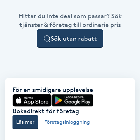
Babylights
Hittar du inte deal som passar? Sök
tjänster & företag till ordinarie pris
Balayage
Sök utan rabatt
Bambumassage
Barber
Barnklippning
För en smidigare upplevelse
BIAB
Bokadirekt för företag
Blowout
Läs mer
Företagsinloggning
Bottenfärg