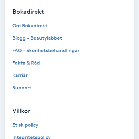
Bokadirekt
Brynformning
Om Bokadirekt
Brynfärgning
Blogg - Beautylabbet
Brynplockning
FAQ - Skönhetsbehandlingar
Fakta & Råd
Bröllopsuppsättning
C
Karriär
Support
Celluliter
Coachning
Villkor
Color correction
Etisk policy
Integritetspolicy