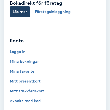
Bokadirekt för företag
Babylights
Läs mer
Företagsinloggning
Balayage
Bambumassage
Konto
Barber
Logga in
Mina bokningar
Barnklippning
Mina favoriter
BIAB
Mitt presentkort
Mitt friskvårdskort
Blowout
Avboka med kod
Bottenfärg